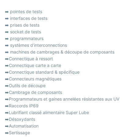
➡️ pointes de tests
➡️ interfaces de tests
➡️ prises de tests
➡️ socket de tests
➡️ programmateurs
➡️ systèmes d’interconnections
➡️ machines de cambrages & découpe de composants
➡️Connectique à ressort
➡️Connectique carte a carte
➡️Connectique standard & spécifique
➡️Connecteurs magnétiques
➡️Outils de découpe
➡️Cambrage de composants
➡️Programmateurs et gaines annelées résistantes aux UV
➡️Raccords IP69
➡️Lubrifiant classé alimentaire Super Lube
➡️Désoxydants
➡️Automatisation
➡️Sertissage