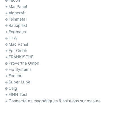
🔹Tecon
🔹MacPanel
🔹Algocraft
🔹Feinmetall
🔹Ratioplast
🔹Engmatec
🔹H+W
🔹Mac Panel
🔹Ept Gmbh
🔹FRÄNKISCHE
🔹Provertha Gmbh
🔹Fip Systems
🔹Fancort
🔹Super Lube
🔹Caig
🔹FINN Test
🔹Connecteurs magnétiques & solutions sur mesure