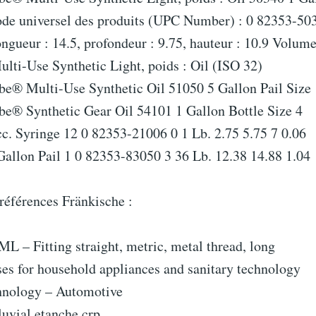
ode universel des produits (UPC Number) : 0 82353-503
ongueur : 14.5, profondeur : 9.75, hauteur : 10.9 Volum
lti-Use Synthetic Light, poids : Oil (ISO 32)
be® Multi-Use Synthetic Oil 51050 5 Gallon Pail Size 
be® Synthetic Gear Oil 54101 1 Gallon Bottle Size 4
c. Syringe 12 0 82353-21006 0 1 Lb. 2.75 5.75 7 0.06
Gallon Pail 1 0 82353-83050 3 36 Lb. 12.38 14.88 1.04
références Fränkische :
 – Fitting straight, metric, metal thread, long
es for household appliances and sanitary technology
hnology – Automotive
uvial etanche crp