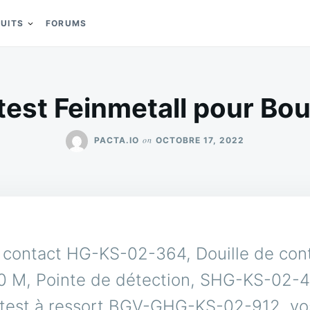
DUITS
FORUMS
test Feinmetall pour Bo
on
PACTA.IO
OCTOBRE 17, 2022
e contact HG-KS-02-364, Douille de con
 M, Pointe de détection, SHG-KS-02-4
 test à ressort BGV-GHG-KS-02-912, vo