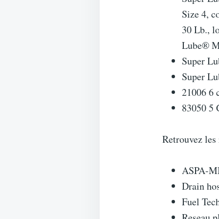
Size 4, c
30 Lb., l
Lube® Mu
Super Lu
Super Lu
21006 6 c
83050 5 
Retrouvez les 
ASPA-MML
Drain hos
Fuel Tec
Reseau pl