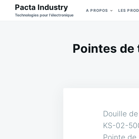
Skip
Search
Pacta Industry
A PROPOS
LES PRO
to
for:
Technologies pour l'électronique
content
Pointes de 
Douille d
KS-02-500
Pointe de