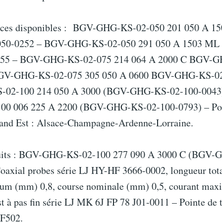
ences disponibles : BGV-GHG-KS-02-050 201 050 A 1
50-0252 – BGV-GHG-KS-02-050 291 050 A 1503 M
055 – BGV-GHG-KS-02-075 214 064 A 2000 C BGV-G
BGV-GHG-KS-02-075 305 050 A 0600 BGV-GHG-KS-02
02-100 214 050 A 3000 (BGV-GHG-KS-02-100-0043
0 006 225 A 2200 (BGV-GHG-KS-02-100-0793) – Poin
and Est : Alsace-Champagne-Ardenne-Lorraine.
duits : BGV-GHG-KS-02-100 277 090 A 3000 C (BGV-
oaxial probes série LJ HY-HF 3666-0002, longueur tot
um (mm) 0,8, course nominale (mm) 0,5, courant max
st à pas fin série LJ MK 6J FP 78 J01-0011 – Pointe de 
6F502.