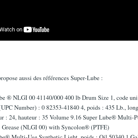
propose aussi des références Super-Lube :
be ® NLGI 00 41140/000 400 lb Drum Size 1, code uni
(UPC Number) : 0 82353-41840 4, poids : 435 Lb., long
ur : 24, hauteur : 35 Volume 9.16 Super Lube® Multi-
c Grease (NLGI 00) with Syncolon® (PTFE)
be® Multi-Use Synthetic Light, poids : Oil 50340 1 Ga