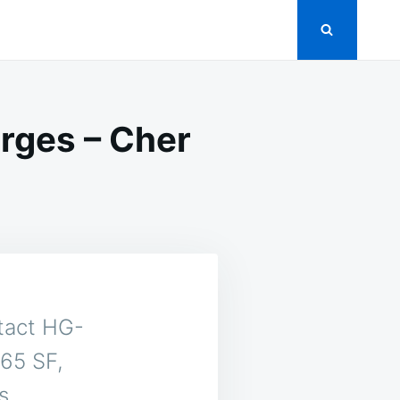
urges – Cher
tact HG-
65 SF,
s