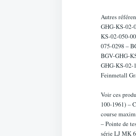
Autres référ
GHG-KS-02-0
KS-02-050-0
075-0298 – 
BGV-GHG-KS-
GHG-KS-02-10
Feinmetall Gr
Voir ces pro
100-1961) – C
course maxim
– Pointe de te
série LJ MK 