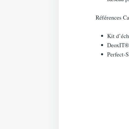
Références Ca
Kit d’éc
DeoxIT®
Perfect-S