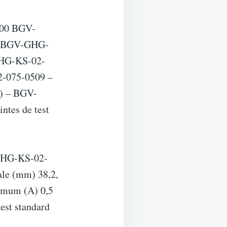
500 BGV-
L BGV-GHG-
HG-KS-02-
-075-0509 –
) – BGV-
tes de test
GHG-KS-02-
ale (mm) 38,2,
imum (A) 0,5
test standard