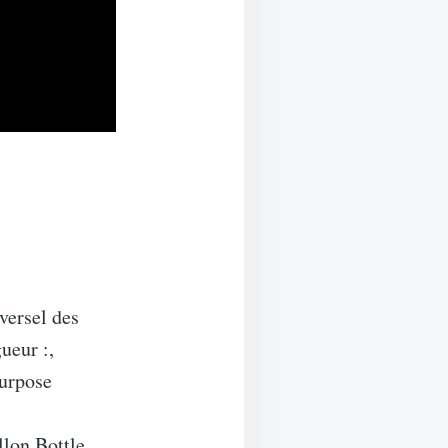
versel des
ueur :,
Purpose
llon Bottle