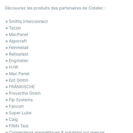
Découvrez les produits des partenaires de Cotelec :
🔹Smiths Interconnect
🔹Tecon
🔹MacPanel
🔹Algocraft
🔹Feinmetall
🔹Ratioplast
🔹Engmatec
🔹H+W
🔹Mac Panel
🔹Ept Gmbh
🔹FRÄNKISCHE
🔹Provertha Gmbh
🔹Fip Systems
🔹Fancort
🔹Super Lube
🔹Caig
🔹FINN Test
🔹Connecteurs magnétiques & solutions sur mesure