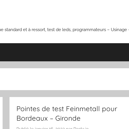
que standard et à ressort, test de leds, programmateurs – Usinage –
Pointes de test Feinmetall pour
Bordeaux – Gironde
Publié le
janvier 16, 2022
par
Pacta.io