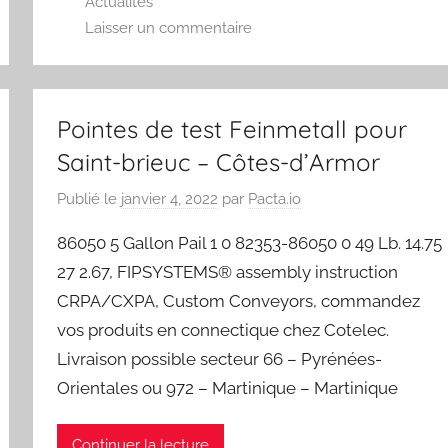
Actualités
Laisser un commentaire
Pointes de test Feinmetall pour
Saint-brieuc – Côtes-d’Armor
Publié le
janvier 4, 2022
par
Pacta.io
86050 5 Gallon Pail 1 0 82353-86050 0 49 Lb. 14.75
27 2.67, FIPSYSTEMS® assembly instruction
CRPA/CXPA, Custom Conveyors, commandez
vos produits en connectique chez Cotelec.
Livraison possible secteur 66 – Pyrénées-
Orientales ou 972 – Martinique – Martinique
Continuer la lecture