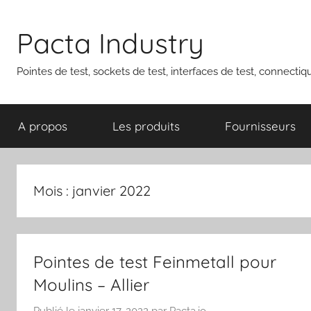
Aller
au
Pacta Industry
contenu
Pointes de test, sockets de test, interfaces de test, connecti
A propos
Les produits
Fournisseurs
Mois :
janvier 2022
Pointes de test Feinmetall pour
Moulins – Allier
Publié le
janvier 17, 2022
par
Pacta.io