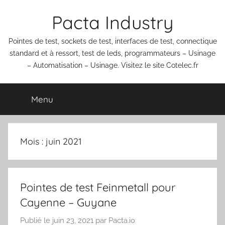
Aller
Pacta Industry
au
contenu
Pointes de test, sockets de test, interfaces de test, connectique
standard et à ressort, test de leds, programmateurs – Usinage
– Automatisation – Usinage. Visitez le site Cotelec.fr
Menu
Mois :
juin 2021
Pointes de test Feinmetall pour
Cayenne – Guyane
Publié le
juin 23, 2021
par
Pacta.io