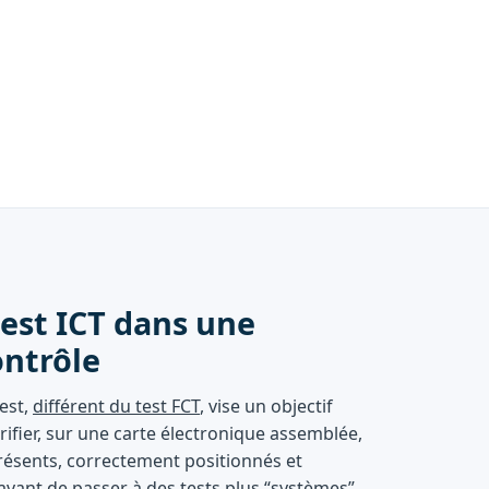
test ICT dans une
ontrôle
Test,
différent du test FCT
, vise un objectif
vérifier, sur une carte électronique assemblée,
ésents, correctement positionnés et
avant de passer à des tests plus “systèmes”