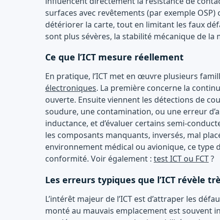
influencent directement la résistance de contact
surfaces avec revêtements (par exemple OSP) ou
détériorer la carte, tout en limitant les faux d
sont plus sévères, la stabilité mécanique de la
Ce que l’ICT mesure réellement
En pratique, l’ICT met en œuvre plusieurs fami
électroniques
. La première concerne la continui
ouverte. Ensuite viennent les détections de cour
soudure, une contamination, ou une erreur d’as
inductance, et d’évaluer certains semi-conducte
les composants manquants, inversés, mal placés
environnement médical ou avionique, ce type d’
conformité. Voir également :
test ICT ou FCT
?
Les erreurs typiques que l’ICT révèle trè
L’intérêt majeur de l’ICT est d’attraper les d
monté au mauvais emplacement est souvent invis