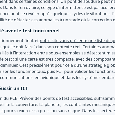
ent dans certaines conditions. Un pont de soudure peut ne 
 Dans le ferroviaire, ce type d’intermittence est particuli
ttence peut se révéler après quelques cycles de vibrations. 
ité de détecter ces anomalies à un stade où la correction e
té avec le test fonctionnel
ctionnement final, et
notre site vous présente une liste de p
 ce qu’elle doit faire” dans son contexte réel. Certaines anoma
 à l’interaction entre sous-ensembles se détectent mieux e
de test : si une carte est très compacte, avec des composant
 diminuer. C’est précisément pour cela qu’une stratégie glo
riser les fondamentaux, puis FCT pour valider les fonction
écommunications, en avionique et dans les systèmes emba
ussir un ICT
 du PCB. Prévoir des points de test accessibles, suffisamm
cilite la couverture. La planéité, les contraintes mécaniques 
 test pourra exercer sa pression sans risque. Dans les secte