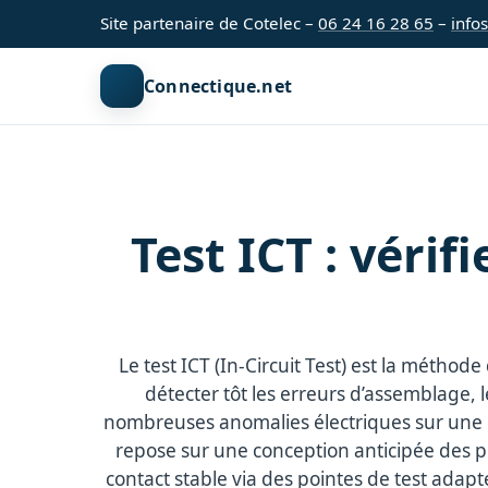
Site partenaire de Cotelec –
06 24 16 28 65
–
info
Connectique.net
Test ICT : véri
Le test ICT (In-Circuit Test) est la méthode
détecter tôt les erreurs d’assemblage, 
nombreuses anomalies électriques sur une ca
repose sur une conception anticipée des po
contact stable via des pointes de test adaptée