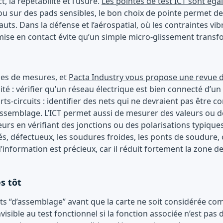
, la répétabilité et l’usure.
Les pointes de test ICT sont é
 sur des pads sensibles, le bon choix de pointe permet de 
éfauts. Dans la défense et l’aérospatial, où les contraintes
 mise en contact évite qu’un simple micro-glissement transfo
lles de mesures, et
Pacta Industry vous propose une revue d
té : vérifier qu’un réseau électrique est bien connecté d’un p
ts-circuits : identifier des nets qui ne devraient pas être c
semblage. L’ICT permet aussi de mesurer des valeurs ou des
urs en vérifiant des jonctions ou des polarisations typiques
, défectueux, les soudures froides, les ponts de soudure, 
information est précieux, car il réduit fortement la zone d
s tôt
éfauts “d’assemblage” avant que la carte ne soit considéré
ible au test fonctionnel si la fonction associée n’est pas 