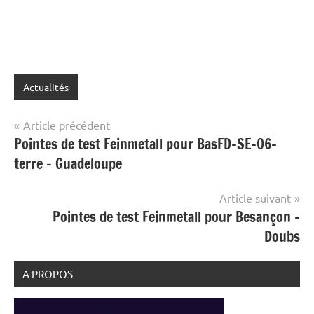
Actualités
Navigation
Article précédent
Pointes de test Feinmetall pour BasFD-SE-06-
de
terre – Guadeloupe
l’article
Article suivant
Pointes de test Feinmetall pour Besançon –
Doubs
A PROPOS