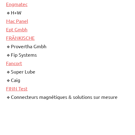
Engmatec
🔹H+W
Mac Panel
Ept Gmbh
FRÄNKISCHE
🔹Provertha Gmbh
🔹Fip Systems
Fancort
🔹Super Lube
🔹Caig
FINN Test
🔹Connecteurs magnétiques & solutions sur mesure