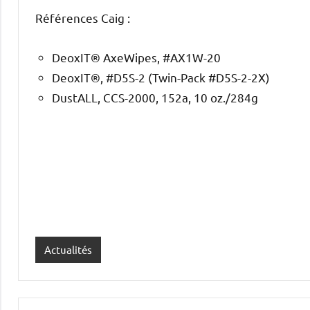
Références Caig :
DeoxIT® AxeWipes, #AX1W-20
DeoxIT®, #D5S-2 (Twin-Pack #D5S-2-2X)
DustALL, CCS-2000, 152a, 10 oz./284g
Actualités