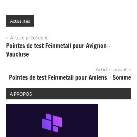
Actualités
Navigation
Article précédent
Pointes de test Feinmetall pour Avignon –
de
Vaucluse
l’article
Article suivant
Pointes de test Feinmetall pour Amiens – Somme
A PROPOS