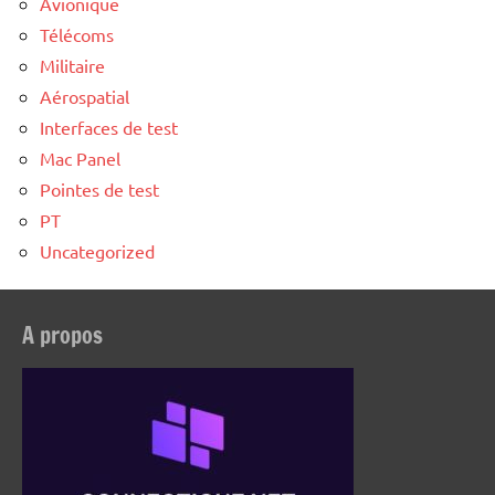
Avionique
Télécoms
Militaire
Aérospatial
Interfaces de test
Mac Panel
Pointes de test
PT
Uncategorized
A propos