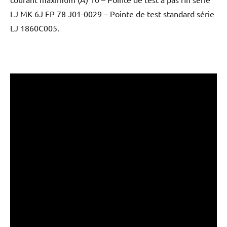
LJ MK 6J FP 78 J01-0029 – Pointe de test standard série
LJ 1860C005.