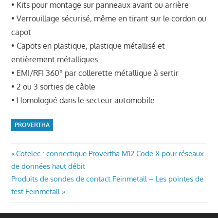
• Kits pour montage sur panneaux avant ou arrière
• Verrouillage sécurisé, même en tirant sur le cordon ou
capot
• Capots en plastique, plastique métallisé et
entièrement métalliques.
• EMI/RFI 360° par collerette métallique à sertir
• 2 ou 3 sorties de câble
• Homologué dans le secteur automobile
PROVERTHA
Navigation
Previous
Cotelec : connectique Provertha M12 Code X pour réseaux
Post:
de données haut débit
de
Next
Produits de sondes de contact Feinmetall – Les pointes de
l’article
Post:
test Feinmetall