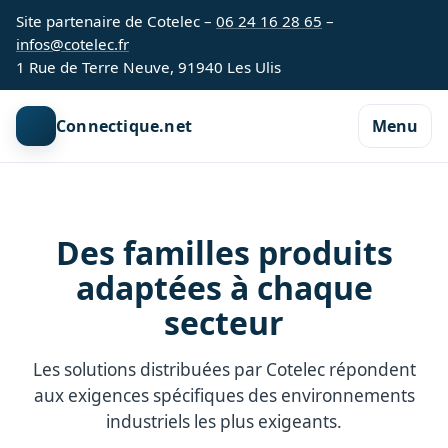
Site partenaire de Cotelec –
06 24 16 28 65
–
infos@cotelec.fr
1 Rue de Terre Neuve, 91940 Les Ulis
Connectique.net
Menu
Des familles produits
adaptées à chaque
secteur
Les solutions distribuées par Cotelec répondent
aux exigences spécifiques des environnements
industriels les plus exigeants.